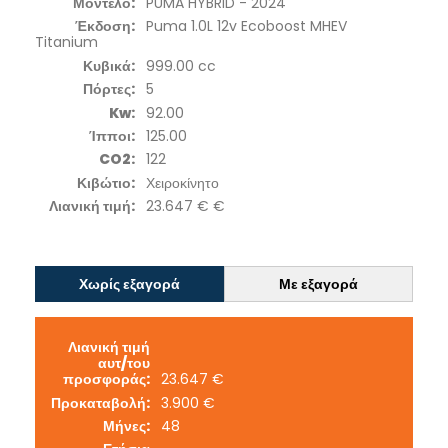
Μοντέλο:
PUMA HYBRID - 2024
Έκδοση:
Puma 1.0L 12v Ecoboost MHEV
Titanium
Κυβικά:
999.00 cc
Πόρτες:
5
Kw:
92.00
Ίπποι:
125.00
CO2:
122
Κιβώτιο:
Χειροκίνητο
Λιανική τιμή:
23.647 € €
Χωρίς εξαγορά
Με εξαγορά
Λιανική τιμή
αυτ/του
προσφοράς:
23.647 €
Προκαταβολή:
3.900 €
Μήνες:
48