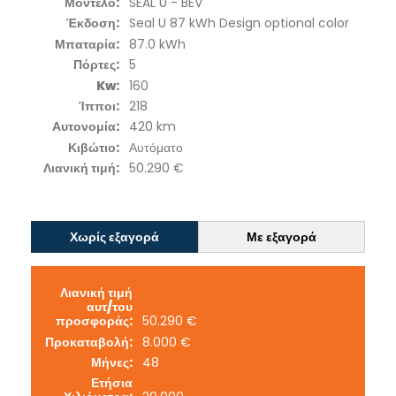
Μοντέλο:
SEAL U - BEV
Έκδοση:
Seal U 87 kWh Design optional color
Μπαταρία:
87.0 kWh
Πόρτες:
5
Kw:
160
Ίπποι:
218
Αυτονομία:
420 km
Κιβώτιο:
Αυτόματο
Λιανική τιμή:
50.290 €
Χωρίς εξαγορά
Με εξαγορά
Λιανική τιμή
αυτ/του
προσφοράς:
50.290 €
Προκαταβολή:
8.000 €
Μήνες:
48
Ετήσια