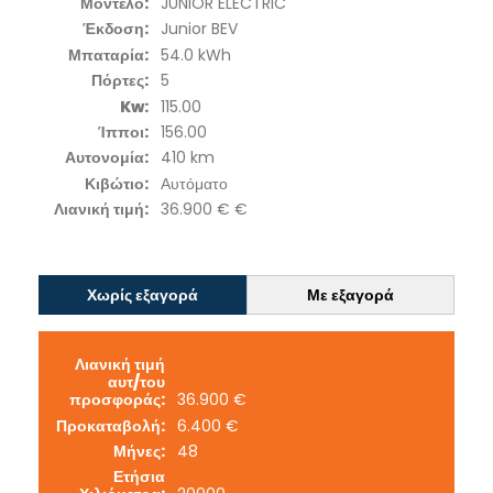
Μοντέλο:
JUNIOR ELECTRIC
Έκδοση:
Junior BEV
Μπαταρία:
54.0 kWh
Πόρτες:
5
Kw:
115.00
Ίπποι:
156.00
Αυτονομία:
410 km
Κιβώτιο:
Αυτόματο
Λιανική τιμή:
36.900 € €
Χωρίς εξαγορά
Με εξαγορά
Λιανική τιμή
αυτ/του
προσφοράς:
36.900 €
Προκαταβολή:
6.400 €
Μήνες:
48
Ετήσια