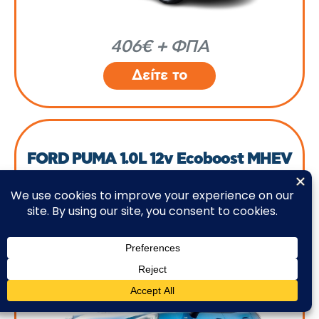
406€ + ΦΠΑ
Δείτε το
FORD PUMA 1.0L 12v Ecoboost MHEV
Titanium 125hp Hybrid ΜΤ