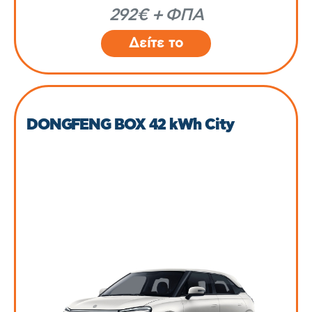
292€ + ΦΠΑ
Δείτε το
DONGFENG BOX 42 kWh City