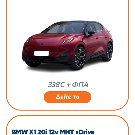
338€ + ΦΠΑ
Δείτε το
BMW X1 20i 12v MHT sDrive