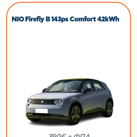
NIO Firefly B 143ps Comfort 42kWh
390€ + ΦΠΑ