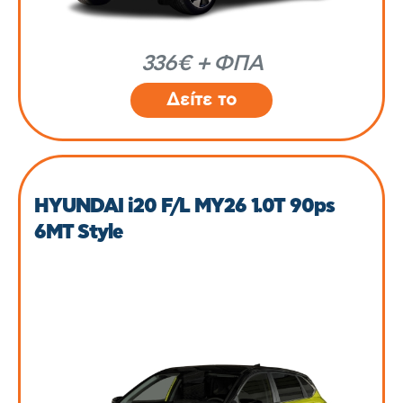
336€ + ΦΠΑ
Δείτε το
HYUNDAI i20 F/L MY26 1.0T 90ps
6MT Style