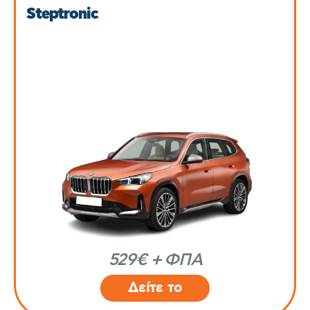
Steptronic
529€ + ΦΠΑ
Δείτε το